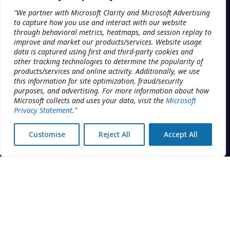
"We partner with Microsoft Clarity and Microsoft Advertising
to capture how you use and interact with our website
through behavioral metrics, heatmaps, and session replay to
improve and market our products/services. Website usage
PLATFORM
data is captured using first and third-party cookies and
other tracking technologies to determine the popularity of
Planification
The operating system for
products/services and online activity. Additionally, we use
multi-location clinic groups.
this information for site optimization, fraud/security
DME
Built by Addatech Systems Inc.
purposes, and advertising. For more information about how
in Montréal, Canada.
Engagement client
Microsoft collects and uses your data, visit the
Microsoft
Privacy Statement
."
Intelligence économique
Customise
Reject All
Accept All
Sécurité
CENTRAL OFFICE
DISCIPLINES
Réservation
Physiothérapie
Facturation
Santé mentale